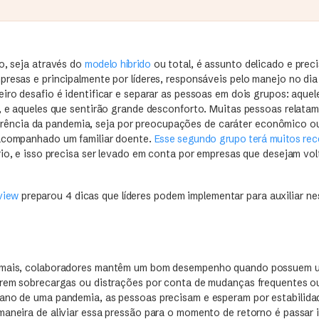
o, seja através do
modelo híbrido
ou total, é assunto delicado e prec
resas e principalmente por líderes, responsáveis pelo manejo no dia
iro desafio é identificar e separar as pessoas em dois grupos: aque
a, e aqueles que sentirão grande desconforto. Muitas pessoas relata
ência da pandemia, seja por preocupações de caráter econômico o
 acompanhado um familiar doente.
Esse segundo grupo terá muitos rec
rio, e isso precisa ser levado em conta por empresas que desejam vol
view
preparou 4 dicas que líderes podem implementar para auxiliar ne
rmais, colaboradores mantêm um bom desempenho quando possuem u
arem sobrecargas ou distrações por conta de mudanças frequentes ou
ano de uma pandemia, as pessoas precisam e esperam por estabilida
maneira de aliviar essa pressão para o momento de retorno é passar