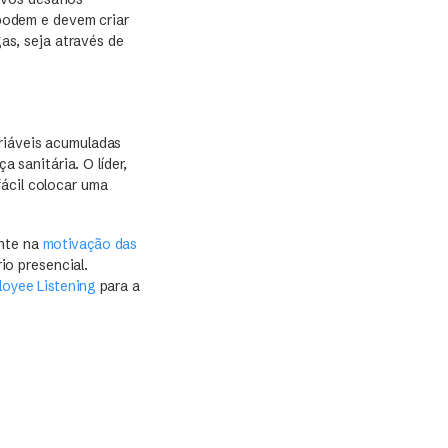
 podem e devem criar
s, seja através de
ariáveis acumuladas
sanitária. O líder,
fácil colocar uma
ente na
motivação das
io presencial.
loyee Listening
para a