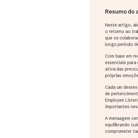
Resumo do a
Neste artigo, a
o retorno ao tra
que os colabora
longo período d
Com base em rec
essenciais para
ativa das preoc
próprias emoçõe
Cada um desses p
de pertenciment
Employee Listen
importantes ne
A mensagem cent
equilibrando cu
comprometer tan