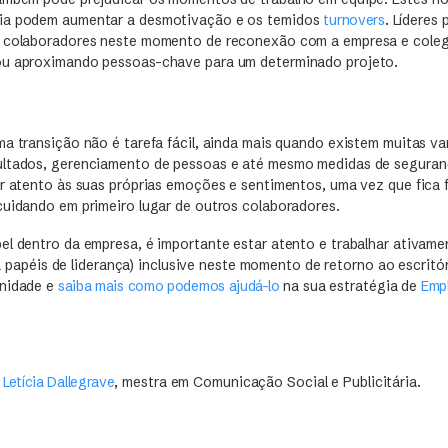
ia podem aumentar a desmotivação e os temidos
turnovers
. Líderes
r colaboradores neste momento de reconexão com a empresa e colega
ou aproximando pessoas-chave para um determinado projeto.
ma transição não é tarefa fácil, ainda mais quando existem muitas v
ltados, gerenciamento de pessoas e até mesmo medidas de segurança 
ar atento às suas próprias emoções e sentimentos, uma vez que fica 
cuidando em primeiro lugar de outros colaboradores.
el dentro da empresa, é importante estar atento e trabalhar ativam
a papéis de liderança) inclusive neste momento de retorno ao escritór
nidade e
saiba mais como podemos ajudá-lo
na sua estratégia de
Emp
r
Letícia Dallegrave
, mestra em Comunicação Social e Publicitária.