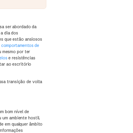
isa ser abordado da
 a dia dos
les que estão ansiosos
m
comportamentos de
u mesmo por ter
eios
e resistências
tar ao escritório
ssa transição de volta
m bom nível de
 um ambiente hostil.
de em qualquer âmbito
 informações