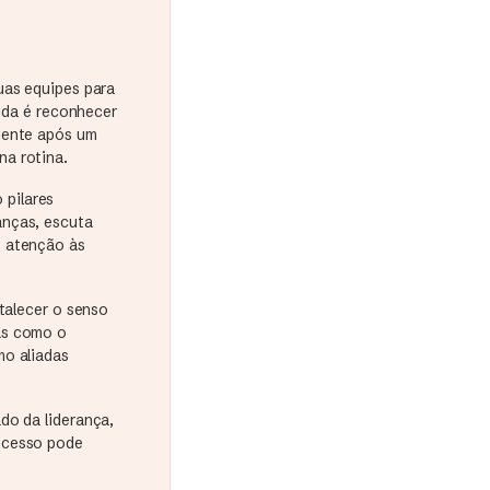
uas equipes para
tida é reconhecer
mente após um
na rotina.
 pilares
anças, escuta
e atenção às
rtalecer o senso
as como o
mo aliadas
do da liderança,
ocesso pode