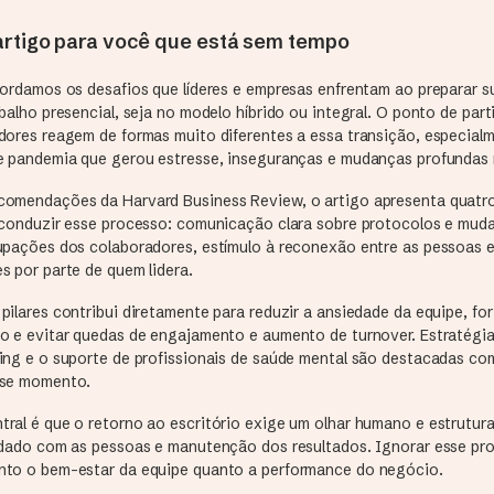
rtigo para você que está sem tempo
bordamos os desafios que líderes e empresas enfrentam ao preparar s
balho presencial, seja no modelo híbrido ou integral. O ponto de par
dores reagem de formas muito diferentes a essa transição, especial
e pandemia que gerou estresse, inseguranças e mudanças profundas 
omendações da Harvard Business Review, o artigo apresenta quatro
 conduzir esse processo: comunicação clara sobre protocolos e mud
upações dos colaboradores, estímulo à reconexão entre as pessoas 
s por parte de quem lidera.
ilares contribui diretamente para reduzir a ansiedade da equipe, fo
o e evitar quedas de engajamento e aumento de turnover. Estratégi
ing e o suporte de profissionais de saúde mental são destacadas co
sse momento.
ral é que o retorno ao escritório exige um olhar humano e estrutura
idado com as pessoas e manutenção dos resultados. Ignorar esse pr
to o bem-estar da equipe quanto a performance do negócio.