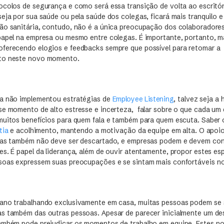
ocolos de segurança e como será essa transição de volta ao escritó
eja por sua saúde ou pela saúde dos colegas, ficará mais tranquilo 
ão sanitária, contudo, não é a única preocupação dos colaboradore
papel na empresa ou mesmo entre colegas. É importante, portanto, m
oferecendo elogios e feedbacks sempre que possível para retomar a
to neste novo momento.
da não implementou estratégias de
Employee Listening
, talvez seja a 
se momento de alto estresse e incerteza, falar sobre o que cada um
muitos benefícios para quem fala e também para quem escuta. Saber
tia
e acolhimento, mantendo a motivação da equipe em alta. O apoio
tras também não deve ser descartado, e empresas podem e devem con
s. É papel da liderança, além de ouvir atentamente, propor estes esp
soas expressem suas preocupações e se sintam mais confortáveis no
 ano trabalhando exclusivamente em casa, muitas pessoas podem se 
s também das outras pessoas. Apesar de parecer inicialmente um des
ambém pode prejudicar os momentos de trabalho em equipe. Estes n