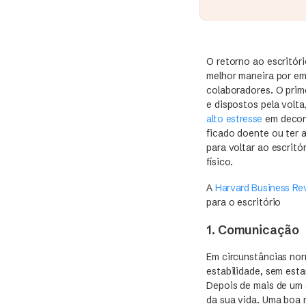
O retorno ao escritóri
melhor maneira por emp
colaboradores. O prime
e dispostos pela volt
alto estresse
em decorr
ficado doente ou ter
para voltar ao escritó
físico.
A
Harvard Business Re
para o escritório
1. Comunicação
Em circunstâncias no
estabilidade, sem est
Depois de mais de um 
da sua vida. Uma boa 