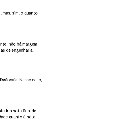
, mas, sim, o quanto
mente, não há margem
 as de engenharia,
issionais. Nesse caso,
erir a nota final de
dade quanto à nota