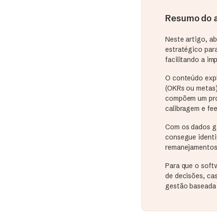
Resumo do a
Neste artigo, a
estratégico par
facilitando a im
O conteúdo explo
(OKRs ou metas)
compõem um proc
calibragem e fe
Com os dados ge
consegue identi
remanejamentos 
Para que o soft
de decisões, cas
gestão baseada 