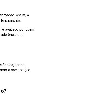
anização. Assim, a
funcionários.
m é avaliado por quem
a aderência dos
etências, sendo
 sendo a composição
ho?