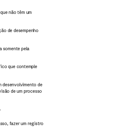
es que não têm um
iação de desempenho
a somente pela
fico que contemple
em desenvolvimento de
evisão de um processo
?
so, fazer um registro