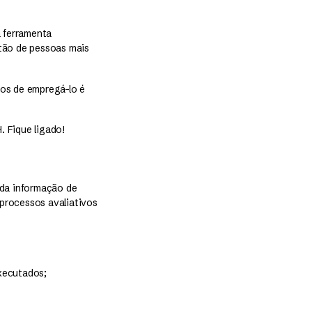
 ferramenta
stão de pessoas mais
ios de empregá-lo é
 Fique ligado!
oda informação de
 processos avaliativos
xecutados;