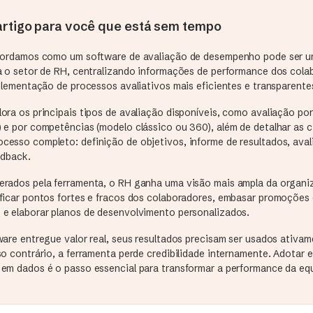
rtigo para você que está sem tempo
bordamos como um software de avaliação de desempenho pode ser u
a o setor de RH, centralizando informações de performance dos cola
plementação de processos avaliativos mais eficientes e transparente
ra os principais tipos de avaliação disponíveis, como avaliação por
 e por competências (modelo clássico ou 360), além de detalhar as 
esso completo: definição de objetivos, informe de resultados, aval
edback.
rados pela ferramenta, o RH ganha uma visão mais ampla da organi
ficar pontos fortes e fracos dos colaboradores, embasar promoções 
e elaborar planos de desenvolvimento personalizados.
ware entregue valor real, seus resultados precisam ser usados ativa
o contrário, a ferramenta perde credibilidade internamente. Adotar e
em dados é o passo essencial para transformar a performance da eq