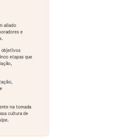
m aliado
boradores e
s.
 objetivos
cinco etapas que
iação,
zação,
e
mente na tomada
ssa cultura de
uipe.