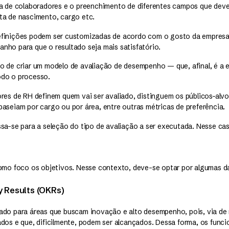
ta de colaboradores e o preenchimento de diferentes campos que dev
ta de nascimento, cargo etc.
finições podem ser customizadas de acordo com o gosto da empresa,
nho para que o resultado seja mais satisfatório.
o de criar um modelo de avaliação de desempenho — que, afinal, é a 
odo o processo.
res de RH definem quem vai ser avaliado, distinguem os públicos-alv
aseiam por cargo ou por área, entre outras métricas de preferência.
sa-se para a seleção do tipo de avaliação a ser executada. Nesse ca
como foco os objetivos. Nesse contexto, deve-se optar por algumas da
y Results (OKRs)
ado para áreas que buscam inovação e alto desempenho, pois, via de r
dos e que, dificilmente, podem ser alcançados. Dessa forma, os funci