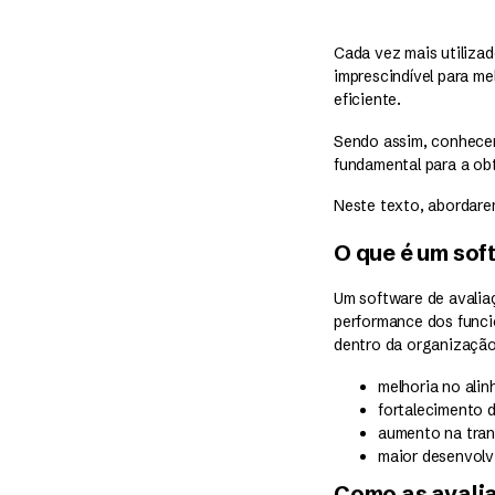
Cada vez mais utiliza
imprescindível para me
eficiente.
Sendo assim, conhecer 
fundamental para a ob
Neste texto, abordare
O que é um so
Um software de avalia
performance dos funcio
dentro da organização
melhoria no ali
fortalecimento d
aumento na tran
maior desenvolv
Como as avali