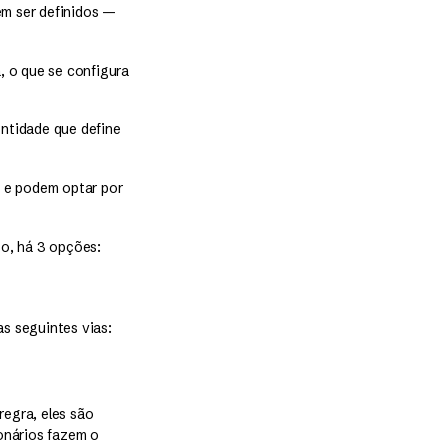
em ser definidos —
 o que se configura
entidade que define
o e podem optar por
so, há 3 opções:
s seguintes vias:
egra, eles são
onários fazem o