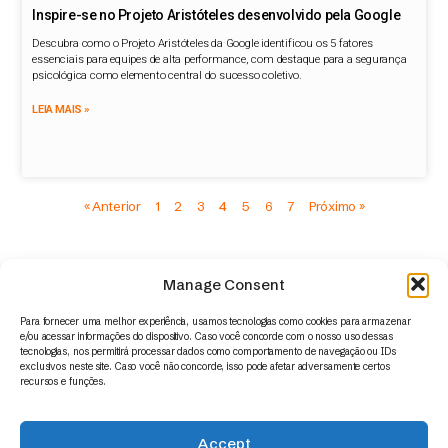
Inspire-se no Projeto Aristóteles desenvolvido pela Google
Descubra como o Projeto Aristóteles da Google identificou os 5 fatores
essenciais para equipes de alta performance, com destaque para a segurança
psicológica como elemento central do sucesso coletivo.
LEIA MAIS »
« Anterior
1
2
3
4
5
6
7
Próximo »
Manage Consent
Para fornecer uma melhor experiência, usamos tecnologias como cookies para armazenar
e/ou acessar informações do dispositivo. Caso você concorde com o nosso uso dessas
tecnologias, nos permitirá processar dados como comportamento de navegação ou IDs
exclusivos neste site. Caso você não concorde, isso pode afetar adversamente certos
recursos e funções.
Accept
© 2014 – 2026 | Appus HR Analytics – www.appus.com –
contato@appus.com
|